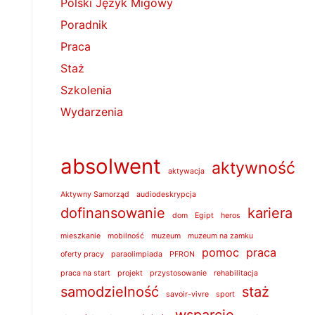
Polski Język Migowy
Poradnik
Praca
Staż
Szkolenia
Wydarzenia
absolwent
aktywność
aktywacja
Aktywny Samorząd
audiodeskrypcja
dofinansowanie
kariera
dom
Egipt
heros
mieszkanie
mobilność
muzeum
muzeum na zamku
pomoc
praca
oferty pracy
paraolimpiada
PFRON
praca na start
projekt
przystosowanie
rehabilitacja
samodzielność
staż
savoir-vivre
sport
wsparcie