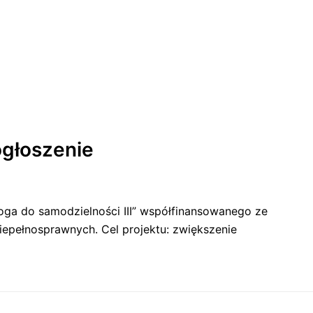
ogłoszenie
roga do samodzielności III” współfinansowanego ze
epełnosprawnych. Cel projektu: zwiększenie