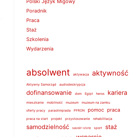
Polski Język Migowy
Poradnik
Praca
Staż
Szkolenia
Wydarzenia
absolwent
aktywność
aktywacja
Aktywny Samorząd
audiodeskrypcja
dofinansowanie
kariera
dom
Egipt
heros
mieszkanie
mobilność
muzeum
muzeum na zamku
pomoc
praca
oferty pracy
paraolimpiada
PFRON
praca na start
projekt
przystosowanie
rehabilitacja
samodzielność
staż
savoir-vivre
sport
wsparcie