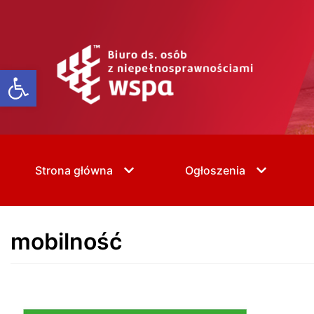
Skip
to
content
Open toolbar
Strona główna
Ogłoszenia
mobilność