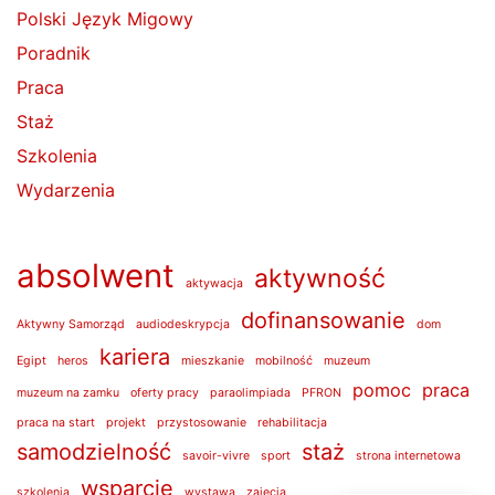
Polski Język Migowy
Poradnik
Praca
Staż
Szkolenia
Wydarzenia
absolwent
aktywność
aktywacja
dofinansowanie
Aktywny Samorząd
audiodeskrypcja
dom
kariera
Egipt
heros
mieszkanie
mobilność
muzeum
pomoc
praca
muzeum na zamku
oferty pracy
paraolimpiada
PFRON
praca na start
projekt
przystosowanie
rehabilitacja
samodzielność
staż
savoir-vivre
sport
strona internetowa
wsparcie
szkolenia
wystawa
zajęcia