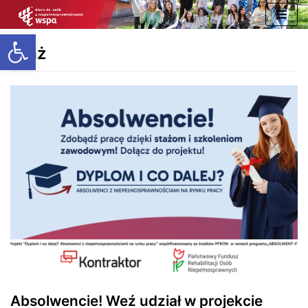
Skip
Open toolbar
to
Staż
content
Absolwencie! Weź udział w projekcie