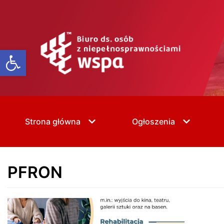
Skip
to
content
Open toolbar
Strona główna
Ogłoszenia
PFRON