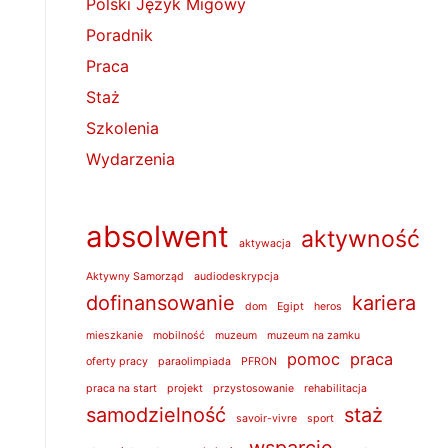
Polski Język Migowy
Poradnik
Praca
Staż
Szkolenia
Wydarzenia
absolwent
aktywność
aktywacja
Aktywny Samorząd
audiodeskrypcja
dofinansowanie
kariera
dom
Egipt
heros
mieszkanie
mobilność
muzeum
muzeum na zamku
pomoc
praca
oferty pracy
paraolimpiada
PFRON
praca na start
projekt
przystosowanie
rehabilitacja
samodzielność
staż
savoir-vivre
sport
wsparcie