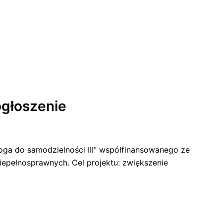
ogłoszenie
roga do samodzielności III” współfinansowanego ze
epełnosprawnych. Cel projektu: zwiększenie