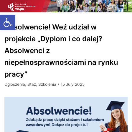
Skip
Open toolbar
to
content
Absolwencie! Weź udział w
projekcie „Dyplom i co dalej?
Absolwenci z
niepełnosprawnościami na rynku
pracy”
Ogłoszenia
,
Staż
,
Szkolenia
15 July 2025