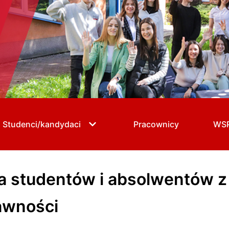
Studenci/kandydaci
Pracownicy
WS
la studentów i absolwentów z
awności