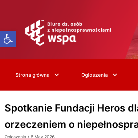
Skip
to
content
Open toolbar
Strona główna
Ogłoszenia
Spotkanie Fundacji Heros d
orzeczeniem o niepełnospr
Ogłoszenia
8 May 2026