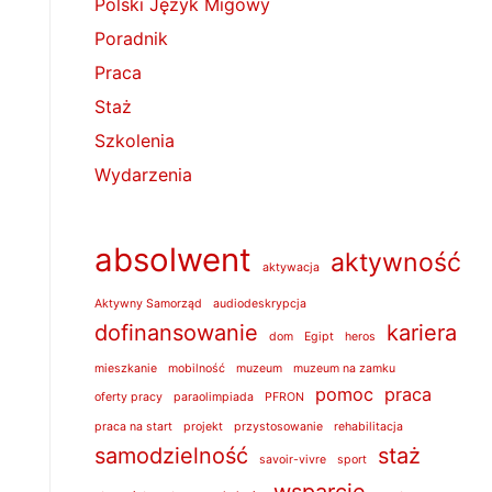
Polski Język Migowy
Poradnik
Praca
Staż
Szkolenia
Wydarzenia
absolwent
aktywność
aktywacja
Aktywny Samorząd
audiodeskrypcja
dofinansowanie
kariera
dom
Egipt
heros
mieszkanie
mobilność
muzeum
muzeum na zamku
pomoc
praca
oferty pracy
paraolimpiada
PFRON
praca na start
projekt
przystosowanie
rehabilitacja
samodzielność
staż
savoir-vivre
sport
wsparcie