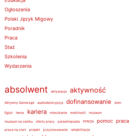
Ogłoszenia
Polski Język Migowy
Poradnik
Praca
Staż
Szkolenia
Wydarzenia
absolwent
aktywność
aktywacja
dofinansowanie
Aktywny Samorząd
audiodeskrypcja
dom
kariera
Egipt
heros
mieszkanie
mobilność
muzeum
pomoc
praca
muzeum na zamku
oferty pracy
paraolimpiada
PFRON
praca na start
projekt
przystosowanie
rehabilitacja