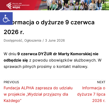
Skip
Open toolbar
to
content
Informacja o dyżurze 9 czerwca
2026 r.
Dostępność
,
Ogłoszenia
3 June 2026
W dniu
9 czerwca DYŻUR dr Marty Komorskiej nie
odbędzie się
z powodu obowiązków służbowych. W
sprawach pilnych prosimy o kontakt mailowy.
PREVIOUS
NEXT
Fundacja ALPHA zaprasza do udziału
Informacja o
w projekcie „Wydział przyjazny dla
dyżurze 7 lipca
Każdego”
2026 r.