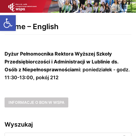
Skip
Open toolbar
to
content
Home – English
Dyżur Pełnomocnika Rektora Wyższej Szkoły
Przedsiębiorczości i Administracji w Lublinie ds.
Osób z Niepełnosprawnościami:
poniedziałek - godz.
11:30-13:00, pokój 212
INFORMACJE O BON W WSPA
Wyszukaj