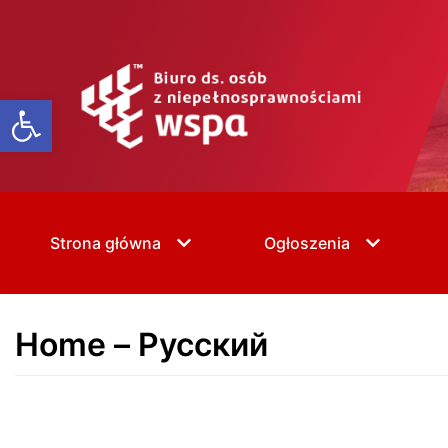
Skip
to
content
Open toolbar
Strona główna
Ogłoszenia
Home – Русский