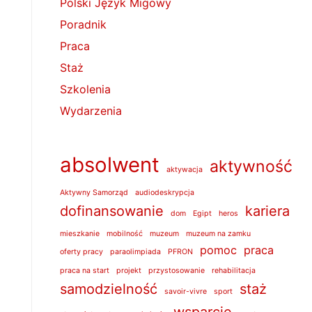
Polski Język Migowy
Poradnik
Praca
Staż
Szkolenia
Wydarzenia
absolwent
aktywność
aktywacja
Aktywny Samorząd
audiodeskrypcja
dofinansowanie
kariera
dom
Egipt
heros
mieszkanie
mobilność
muzeum
muzeum na zamku
pomoc
praca
oferty pracy
paraolimpiada
PFRON
praca na start
projekt
przystosowanie
rehabilitacja
samodzielność
staż
savoir-vivre
sport
wsparcie